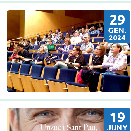
29
GEN.
2024
19
JUNY