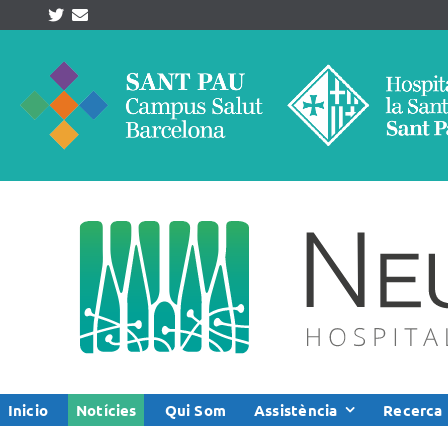
Skip
to
content
Inicio
Notícies
Qui Som
Assistència
Recerca