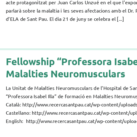
acte protagonitzat per Juan Carlos Unzué en el que l’expor
parlarà sobre la malaltia i les seves afectacions amb el Dr.
d’ELA de Sant Pau. El dia 21 de juny se celebra el [...]
Fellowship “Professora Isabe
Malalties Neuromusculars
La Unitat de Malalties Neuromusculars de l’Hospital de Sa
“Professora Isabel Illa” de formació en Malalties Neuromus
Català: http://www.recercasantpau.cat/wp-content/uploa
Castellano: http://www.recercasantpau.cat/wp-content/u
English: http://www.recercasantpau.cat/wp-content/uplo