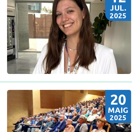
JUL.
2025
20
MAIG
2025