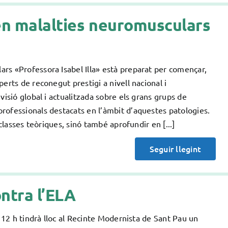
 en malalties neuromusculars
rs «Professora Isabel Illa» està preparat per començar,
erts de reconegut prestigi a nivell nacional i
visió global i actualitzada sobre els grans grups de
rofessionals destacats en l’àmbit d’aquestes patologies.
classes teòriques, sinó també aprofundir en [...]
Seguir llegint
ontra l’ELA
s 12 h tindrà lloc al Recinte Modernista de Sant Pau un