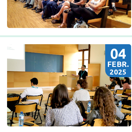
04
FEBR.
2025