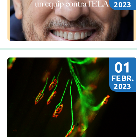
2023
01
FEBR.
2023