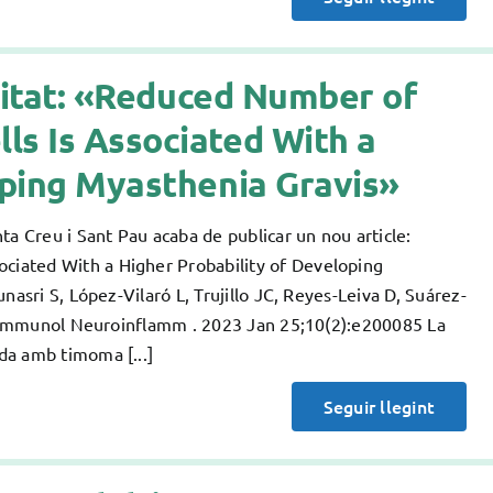
unitat: «Reduced Number of
s Is Associated With a
oping Myasthenia Gravis»
ta Creu i Sant Pau acaba de publicar un nou article:
iated With a Higher Probability of Developing
nasri S, López-Vilaró L, Trujillo JC, Reyes-Leiva D, Suárez-
uroimmunol Neuroinflamm . 2023 Jan 25;10(2):e200085 La
da amb timoma [...]
Seguir llegint