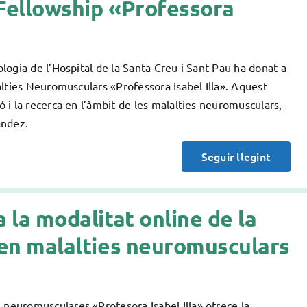
 Fellowship «Professora
ogia de l’Hospital de la Santa Creu i Sant Pau ha donat a
lties Neuromusculars «Professora Isabel Illa». Aquest
i la recerca en l’àmbit de les malalties neuromusculars,
ández.
Seguir llegint
a la modalitat online de la
ó en malalties neuromusculars
euromusculares «Profesora Isabel Illa» ofrece la