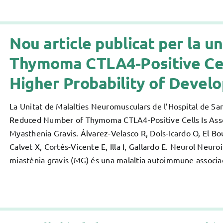
Nou article publicat per la 
Thymoma CTLA4-Positive Cell
Higher Probability of Devel
La Unitat de Malalties Neuromusculars de l’Hospital de San
Reduced Number of Thymoma CTLA4-Positive Cells Is Assoc
Myasthenia Gravis. Álvarez-Velasco R, Dols-Icardo O, El Bou
Calvet X, Cortés-Vicente E, Illa I, Gallardo E. Neurol Ne
miastènia gravis (MG) és una malaltia autoimmune associa