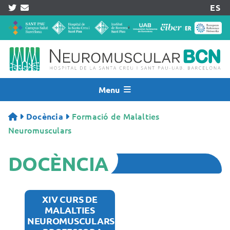
Skip
ES
to
content
Menu
Inicio
Formació de Malalties
Docència
Notícies
Neuromusculars
Qui Som
DOCÈNCIA
Assistència
Recerca
Pacients
XIV CURS DE
MALALTIES
Centre Acreditat
NEUROMUSCULARS
Registres