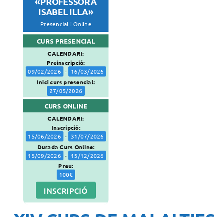
«PROFESSORA
ISABEL ILLA»
Docència
Presencial i Online
Serveis
CURS PRESENCIAL
Com col·laborar?
CALENDARI:
Contacte
Preinscripció:
09/02/2026
-
16/03/2026
Inici curs presencial:
27/05/2026
CURS ONLINE
CALENDARI:
Inscripció:
15/06/2026
-
31/07/2026
Durada Curs Online:
15/09/2026
-
15/12/2026
Preu:
100€
INSCRIPCIÓ