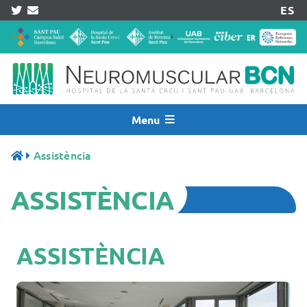
Skip
ES
to
content
Menu
Inicio
Assistència
Notícies
ASSISTÈNCIA
Qui Som
Assistència
Recerca
ASSISTÈNCIA
Pacients
Centre Acreditat
Registres