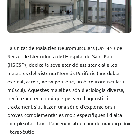
Docència
Serveis
Com col·laborar?
Contacte
La unitat de Malalties Neuromusculars (UMNM) del
Servei de Neurologia del Hospital de Sant Pau
(HSCSP), dedica la seva atenció assistencial a les
malalties del Sistema Nerviós Perifèric ( mèdul.la
espinal, arrels, nervi perifèric, unió neuromuscular i
múscul). Aquestes malalties són d’etiologia diversa,
però tenen en comú que pel seu diagnòstic i
tractament s’utilitzen una sèrie d’exploracions i
proves complementàries molt específiques i d’alta
complexitat, tant d’aprenentatge com de maneig clínic
i terapèutic.