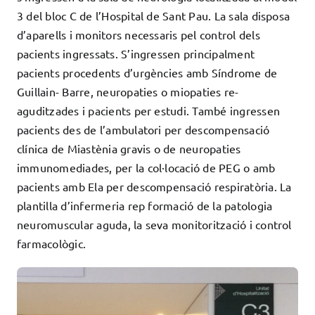
3 del bloc C de l’Hospital de Sant Pau. La sala disposa
Docència
d’aparells i monitors necessaris pel control dels
Serveis
pacients ingressats. S’ingressen principalment
Com col·laborar?
pacients procedents d’urgències amb Síndrome de
Contacte
Guillain- Barre, neuropaties o miopaties re-
aguditzades i pacients per estudi. També ingressen
pacients des de l’ambulatori per descompensació
clínica de Miastènia gravis o de neuropaties
immunomediades, per la col·locació de PEG o amb
pacients amb Ela per descompensació respiratòria. La
plantilla d’infermeria rep formació de la patologia
neuromuscular aguda, la seva monitorització i control
farmacològic.