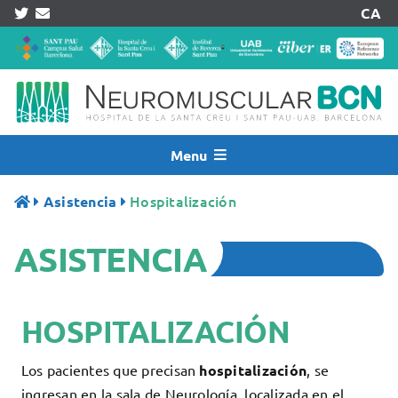
Skip
CA
to
content
Menu
Inicio
Hospitalización
Asistencia
Noticias
ASISTENCIA
Quiénes Somos
Asistencia
Investigación
HOSPITALIZACIÓN
Pacientes
Acreditaciones
Los pacientes que precisan
hospitalización
, se
ingresan en la sala de Neurología, localizada en el
Registros