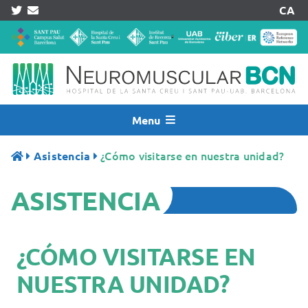
Skip
CA
to
content
Menu
Inicio
¿Cómo visitarse en nuestra unidad?
Asistencia
Noticias
ASISTENCIA
Quiénes Somos
Asistencia
Investigación
¿CÓMO VISITARSE EN
Pacientes
NUESTRA UNIDAD?
Acreditaciones
Registros