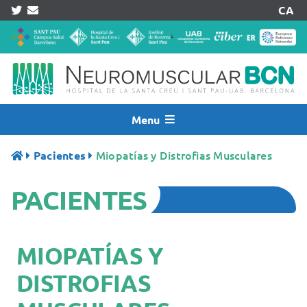
Skip
CA
to
content
Menu
Inicio
Miopatías y Distrofias Musculares
Pacientes
Noticias
PACIENTES
Quiénes Somos
Asistencia
Investigación
MIOPATÍAS Y
Pacientes
DISTROFIAS
Acreditaciones
Registros