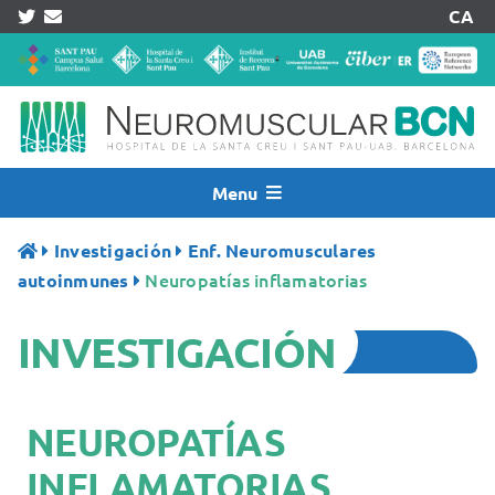
Skip
CA
to
content
Menu
Inicio
Investigación
Enf. Neuromusculares
Noticias
Neuropatías inflamatorias
autoinmunes
Quiénes Somos
INVESTIGACIÓN
Asistencia
Investigación
Pacientes
NEUROPATÍAS
Acreditaciones
INFLAMATORIAS
Registros