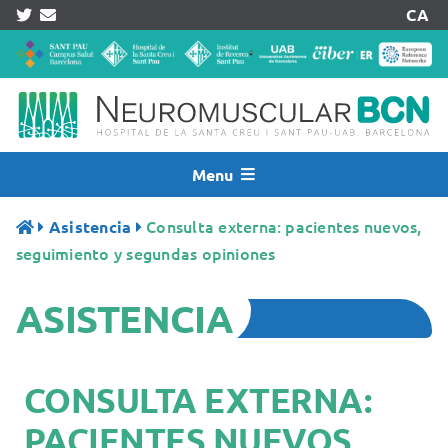
Skip
CA
to
content
Menu
Inicio
Consulta externa: pacientes nuevos,
Asistencia
Noticias
seguimiento y segundas opiniones
Quiénes Somos
ASISTENCIA
Asistencia
Investigación
Pacientes
CONSULTA EXTERNA:
Acreditaciones
PACIENTES NUEVOS,
Registros