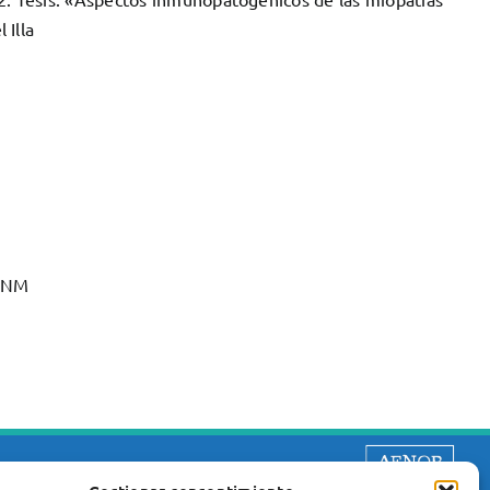
 Illa
 ENM