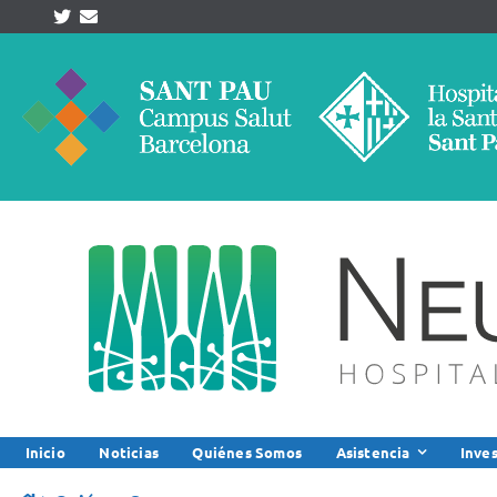
Skip
to
content
Inicio
Noticias
Quiénes Somos
Asistencia
Inve