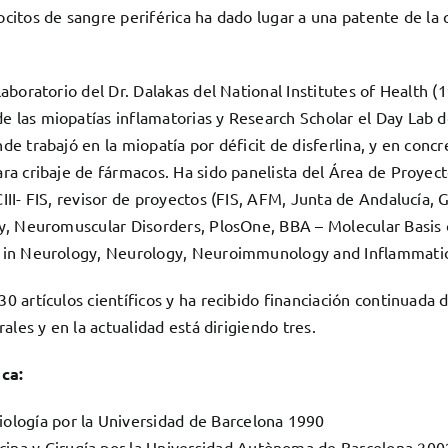
ocitos de sangre periférica ha dado lugar a una patente de la
laboratorio del Dr. Dalakas del National Institutes of Health
 las miopatías inflamatorias y Research Scholar el Day Lab d
de trabajó en la miopatía por déficit de disferlina, y en con
ra cribaje de fármacos. Ha sido panelista del Área de Proyect
III- FIS, revisor de proyectos (FIS, AFM, Junta de Andalucía, G
gy, Neuromuscular Disorders, PlosOne, BBA – Molecular Basis 
s in Neurology, Neurology, Neuroimmunology and Inflammati
0 artículos científicos y ha recibido financiación continuada 
rales y en la actualidad está dirigiendo tres.
ca:
iología por la Universidad de Barcelona 1990
ina y Cirugía por la Universidad Autònoma de Barcelona 200