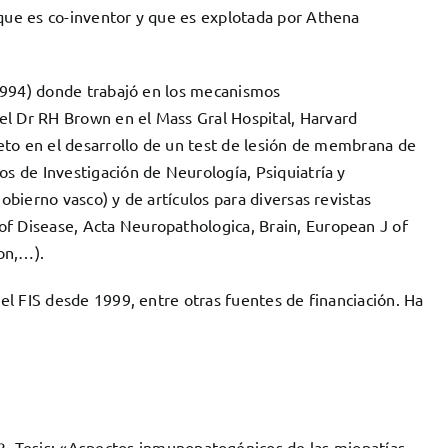
 que es co-inventor y que es explotada por Athena
 (1994) donde trabajó en los mecanismos
el Dr RH Brown en el Mass Gral Hospital, Harvard
creto en el desarrollo de un test de lesión de membrana de
os de Investigación de Neurología, Psiquiatría y
obierno vasco) y de artículos para diversas revistas
of Disease, Acta Neuropathologica, Brain, European J of
on,…).
del FIS desde 1999, entre otras fuentes de financiación. Ha
2. Tesis: «Aspectos inmunopatogénicos de las miopatías