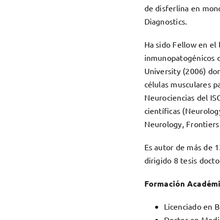
de disferlina en mon
Diagnostics.
Ha sido Fellow en el 
inmunopatogénicos de
University (2006) don
células musculares pa
Neurociencias del ISC
científicas (Neurolo
Neurology, Frontier
Es autor de más de 13
dirigido 8 tesis docto
Formación Académi
Licenciado en B
Doctor en Medic