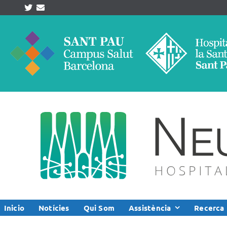
Skip
to
content
Inicio
Notícies
Qui Som
Assistència
Recerca