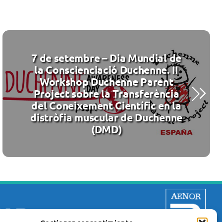
7 de setembre – Dia Mundial de
la Conscienciació Duchenne. II
Workshop Duchenne Parent
Project sobre la Transferència
del Coneixement Científic en la
distròfia muscular de Duchenne
(DMD)