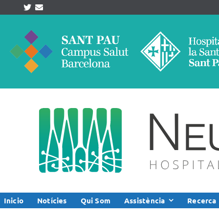
Skip
to
content
Inicio
Notícies
Qui Som
Assistència
Recerca