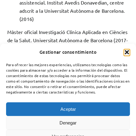
assistencial. Institut Avedis Donavedian, centre
adscrit a la Universitat Autònoma de Barcelona.
(2016)
Màster oficial Investigació Clínica Aplicada en Ciències
de la Salut. Universitat Autònoma de Barcelona (2017-
2018).
Gestionar consentimiento
Para ofrecer las mejores experiencias, utilizamos tecnologías como las
cookies para almacenar y/o acceder a la información del dispositivo. El
consentimiento de estas tecnologías nos permitirá procesar datos
como el comportamiento de navegación o las identificaciones únicas en
este sitio. No consentir o retirar el consentimiento, puede afectar
negativamente a ciertas características y funciones.
Aceptar
Unitat de Malalties Neuromusculars
Servei de Neurologia
Denegar
Hospital Santa Creu i Sant Pau
Carrer del Mas Casanovas, 90