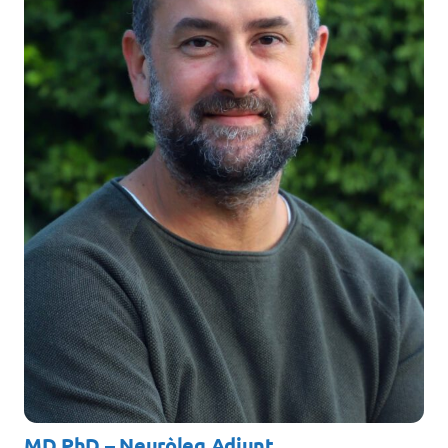
Docència
Serveis
Com col·laborar?
Contacte
MD PhD – Neuròleg Adjunt