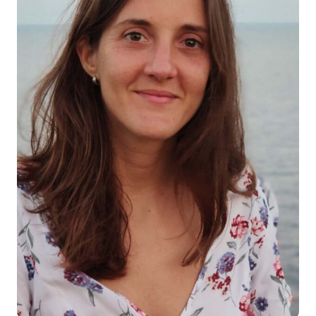
Docència
Serveis
Com col·laborar?
Contacte