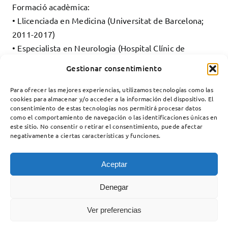
Formació acadèmica:
• Llicenciada en Medicina (Universitat de Barcelona;
2011-2017)
• Especialista en Neurologia (Hospital Clínic de
Barcelona; 2018-2022)
Gestionar consentimiento
Para ofrecer las mejores experiencias, utilizamos tecnologías como las
cookies para almacenar y/o acceder a la información del dispositivo. El
consentimiento de estas tecnologías nos permitirá procesar datos
como el comportamiento de navegación o las identificaciones únicas en
este sitio. No consentir o retirar el consentimiento, puede afectar
negativamente a ciertas características y funciones.
Aceptar
Unitat de Malalties Neuromusculars
Servei de Neurologia
Denegar
Hospital Santa Creu i Sant Pau
Carrer del Mas Casanovas, 90
Ver preferencias
08041 – Barcelona