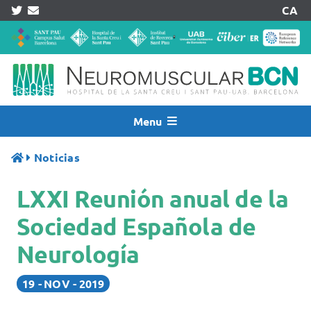
Skip
CA
to
content
Menu
Inicio
Noticias
Noticias
LXXI Reunión anual de la
Quiénes Somos
Asistencia
Sociedad Española de
Investigación
Neurología
Pacientes
19
NOV
2019
Acreditaciones
Registros