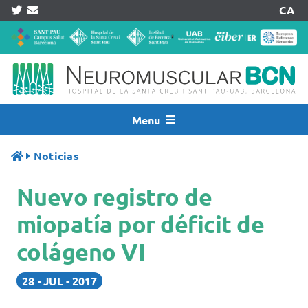
Skip
CA
to
content
Menu
Inicio
Noticias
Noticias
Nuevo registro de
Quiénes Somos
Asistencia
miopatía por déficit de
Investigación
colágeno VI
Pacientes
28
JUL
2017
Acreditaciones
Registros