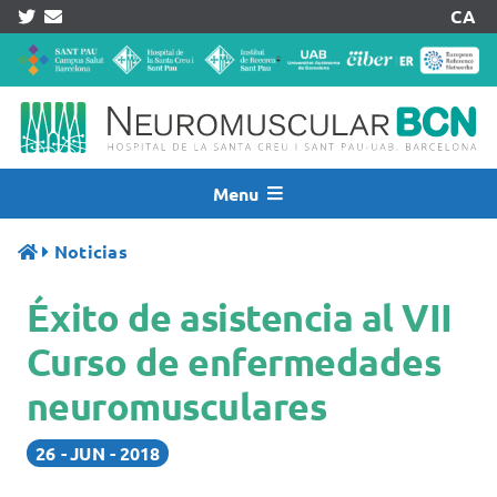
Skip
CA
to
content
Menu
Inicio
Noticias
Noticias
Éxito de asistencia al VII
Quiénes Somos
Asistencia
Curso de enfermedades
Investigación
neuromusculares
Pacientes
26
JUN
2018
Acreditaciones
Registros