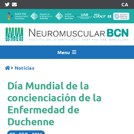
Skip
CA
to
content
Menu
Inicio
Noticias
Noticias
Día Mundial de la
Quiénes Somos
Asistencia
concienciación de la
Investigación
Enfermedad de
Pacientes
Duchenne
Acreditaciones
Registros