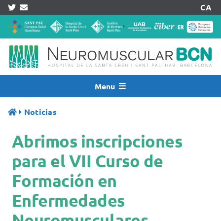
Skip
CA
to
content
Menu
Inicio
Noticias
Noticias
Abrimos inscripciones
Quiénes Somos
Asistencia
para el VII Curso de
Investigación
Formación en
Pacientes
Enfermedades
Acreditaciones
Neuromusculares
Registros