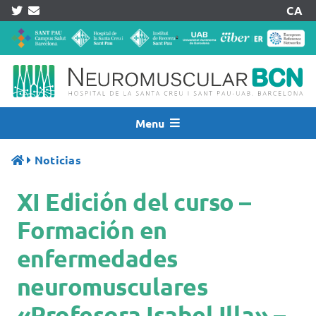
Skip
CA
to
content
Menu
Inicio
Noticias
Noticias
XI Edición del curso –
Quiénes Somos
Asistencia
Formación en
Investigación
enfermedades
Pacientes
neuromusculares
Acreditaciones
«Profesora Isabel Illa» –
Registros