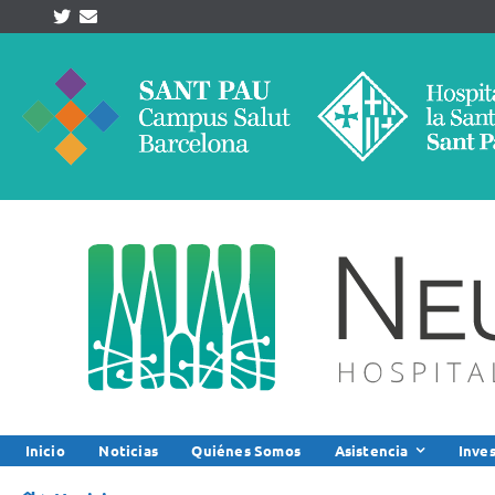
Skip
to
content
Inicio
Noticias
Quiénes Somos
Asistencia
Inve