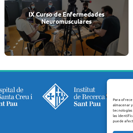
IX Curso de Enfermedades
Neuromusculares
Para ofrece
almacenar y
tecnologías
las identifi
puede afect