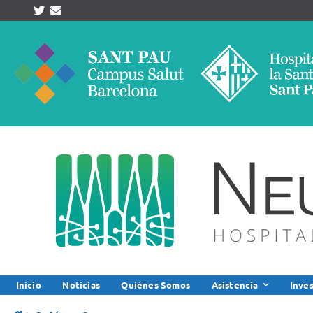
Skip
to
content
Inicio
Noticias
Quiénes Somos
Asistencia
Inve