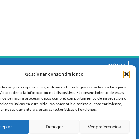
Gestionar consentimiento
r las mejores experiencias, utilizamos tecnologías como las cookies para
/o acceder a la información del dispositivo. El consentimiento de estas
 nos permitirá procesar datos como el comportamiento de navegación o
caciones únicas en este sitio. No consentir o retirar el consentimiento,
ar negativamente a ciertas características y funciones.
Unidad de Enfermedades Neuromusculares
Servicio de Neurología
Hospital Santa Creu i Sant Pau
ceptar
Denegar
Ver preferencias
Carrer del Mas Casanovas, 90