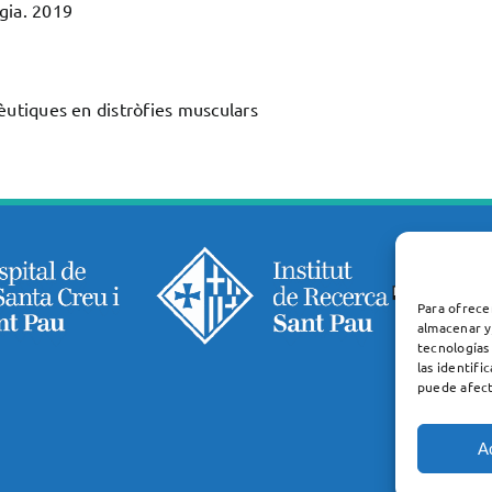
gia. 2019
utiques en distròfies musculars
Para ofrece
almacenar y
tecnologías
las identifi
puede afect
A