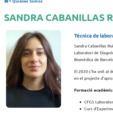
Quiénes Somos
SANDRA CABANILLAS R
Técnica de labora
Sandra Cabanillas Ru
Laboratori de Diagnòs
Biomèdica de Barcelo
El 2020 s’ha unit al 
en el projecte d’apro
Formació acadèmic
CFGS Laboratori
Curs d’Experime