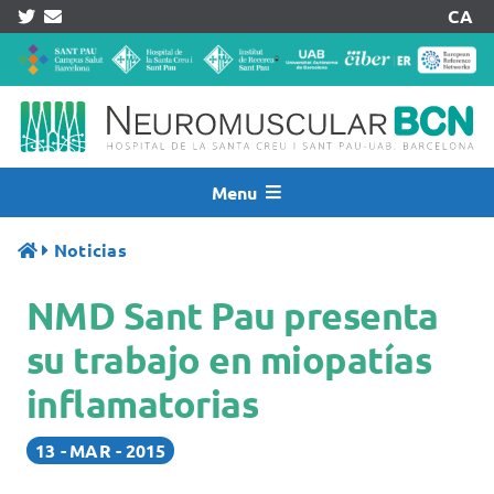
Skip
CA
to
content
Menu
Inicio
Noticias
Noticias
NMD Sant Pau presenta
Quiénes Somos
Asistencia
su trabajo en miopatías
Investigación
inflamatorias
Pacientes
13
MAR
2015
Acreditaciones
Registros