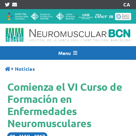
Skip
CA
to
content
Menu
Inicio
Noticias
Noticias
Comienza el VI Curso de
Quiénes Somos
Asistencia
Formación en
Investigación
Enfermedades
Pacientes
Neuromusculares
Acreditaciones
Registros