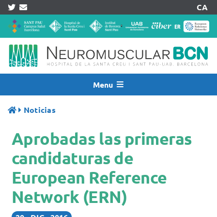
Skip
CA
to
content
Menu
Inicio
Noticias
Noticias
Aprobadas las primeras
Quiénes Somos
Asistencia
candidaturas de
Investigación
European Reference
Pacientes
Network (ERN)
Acreditaciones
Registros