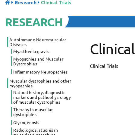
Clinical Trials
Research
RESEARCH
Autoimmune Neuromuscular
Clinical
Diseases
Myasthenia gravis
Myopathies and Muscular
Dystrophies
Clinical Trials
Inflammatory Neuropathies
Muscular dystrophies and other
myopathies
Natural history, diagnostic
markers and pathophysiology
of muscular dystrophies
Therapy in muscular
dystrophies
Glycogenosis
Radiological studies in
muscular dystrophies