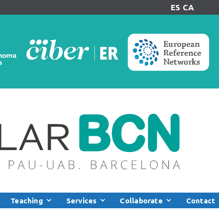
ES
CA
Teaching
Services
Collaborate
Contact