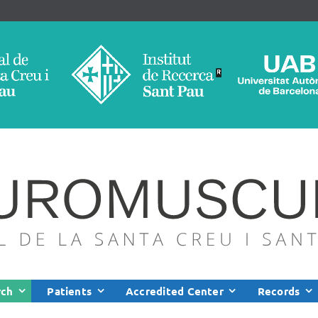
rch
Patients
Accredited Center
Records