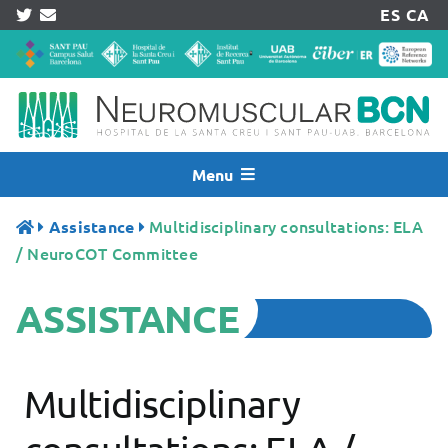
Skip
ES
CA
to
content
Menu
Inicio
Multidisciplinary consultations: ELA
Assistance
News
/ NeuroCOT Committee
Who are we?
ASSISTANCE
Assistance
Research
Patients
Multidisciplinary
Accredited Center
Records