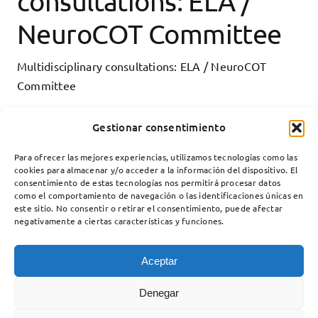
consultations: ELA /
Teaching
NeuroCOT Committee
Services
Multidisciplinary consultations: ELA / NeuroCOT
Collaborate
Committee
Contact
Gestionar consentimiento
Para ofrecer las mejores experiencias, utilizamos tecnologías como las
cookies para almacenar y/o acceder a la información del dispositivo. El
consentimiento de estas tecnologías nos permitirá procesar datos
como el comportamiento de navegación o las identificaciones únicas en
este sitio. No consentir o retirar el consentimiento, puede afectar
negativamente a ciertas características y funciones.
Aceptar
Neuromuscular Diseases Unit
Neurology Service
Denegar
Hospital Santa Creu i Sant Pau