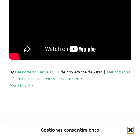
By
Neuromuscular BCN
|
2 de noviembre de 2014
|
Neuropatías
inflamatorias
,
Pacientes
|
0 Comments
Read More
Gestionar consentimiento