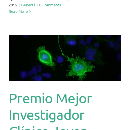
2015
|
General
|
0 Comments
Read More
Premio Mejor
Investigador