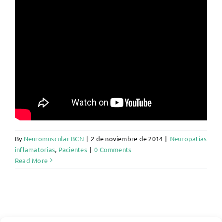
By
Neuromuscular BCN
|
2 de noviembre de 2014
|
Neuropatías
inflamatorias
,
Pacientes
|
0 Comments
Read More