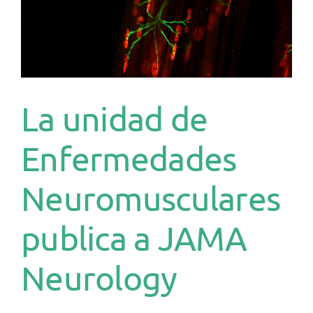
La unidad de
Enfermedades
Neuromusculares
publica a JAMA
Neurology