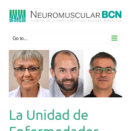
Skip
to
content
Go to...
La Unidad de