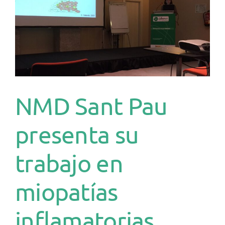
NMD Sant Pau
presenta su
trabajo en
miopatías
inflamatorias