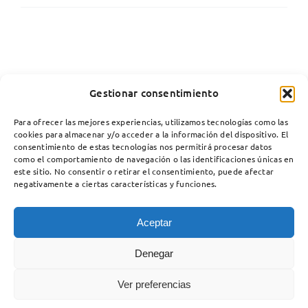
Gestionar consentimiento
Para ofrecer las mejores experiencias, utilizamos tecnologías como las
cookies para almacenar y/o acceder a la información del dispositivo. El
consentimiento de estas tecnologías nos permitirá procesar datos
como el comportamiento de navegación o las identificaciones únicas en
este sitio. No consentir o retirar el consentimiento, puede afectar
negativamente a ciertas características y funciones.
Aceptar
Copyright 2012 - 2025 |
Avada Website Builder
by
Avada
| All
Denegar
Rights Reserved | Powered by
WordPress
Ver preferencias
Facebook
X
Instagram
Pinterest