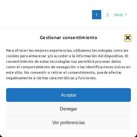
Next
1
2
Gestionar consentimiento
Para ofrecer las mejores experiencias, utilizamos tecnologías como las
cookies para almacenar y/o acceder a la información del dispositivo. El
consentimiento de estas tecnologías nos permitirá procesar datos
como el comportamiento de navegación o las identificaciones únicas en
este sitio. No consentir o retirar el consentimiento, puede afectar
negativamente a ciertas características y funciones.
Aceptar
Copyright 2012 - 2025 |
Avada Website Builder
by
Avada
| All
Denegar
Rights Reserved | Powered by
WordPress
Ver preferencias
Facebook
X
Instagram
Pinterest