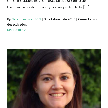
enfermedades neuromusculares así como del
traumatismo de nervio y forma parte de la […]
By
Neuromuscular BCN
|
3 de febrero de 2017
|
Comentarios
en
desactivados
Janina
Read More
Turon
i
Sans