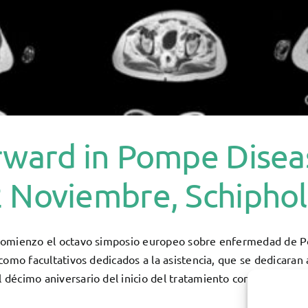
rward in Pompe Disea
 Noviembre, Schipho
comienzo el octavo simposio europeo sobre enfermedad de 
 como facultativos dedicados a la asistencia, que se dedicaran
l décimo aniversario del inicio del tratamiento con encima re