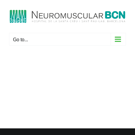
Skip
to
content
Go to...