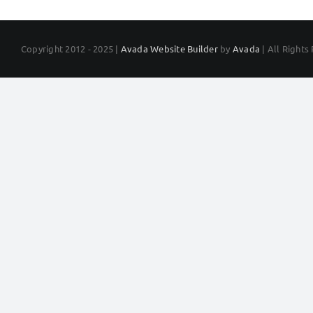
Skip
to
content
Copyright 2012 - 2025 |
Avada Website Builder
by
Avada
| All Right