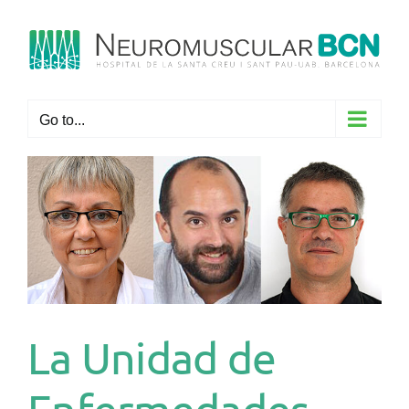
Skip
to
content
Go to...
La Unidad de