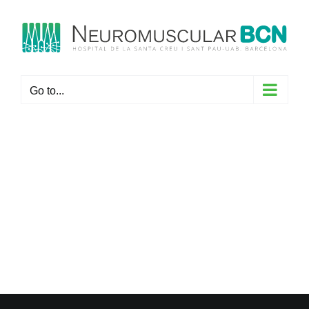
Skip
to
content
Go to...