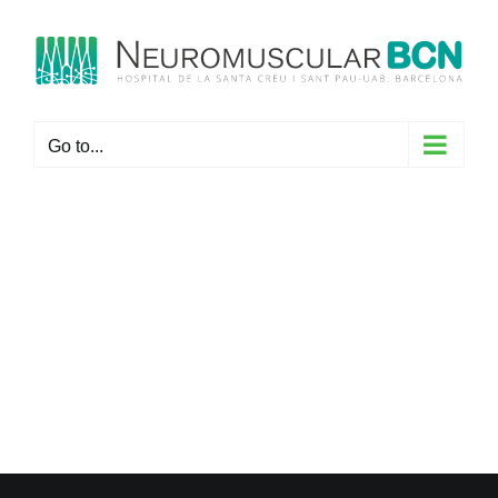
Skip
to
content
Go to...