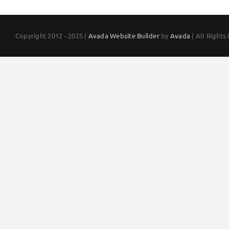
Skip
to
content
Copyright 2012 - 2025 |
Avada Website Builder
by
Avada
| All Right