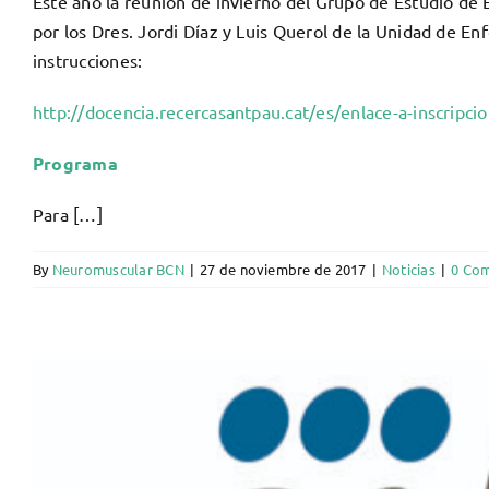
Este año la reunión de invierno del Grupo de Estudio de
por los Dres. Jordi Díaz y Luis Querol de la Unidad de En
instrucciones:
http://docencia.recercasantpau.cat/es/enlace-a-inscripci
Programa
Para […]
By
Neuromuscular BCN
|
27 de noviembre de 2017
|
Noticias
|
0 Co