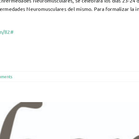
 Enfermedades Neuromusculares, se celebrará los días 23-24 d
fermedades Neuromusculares del mismo. Para formalizar la insc
on/82#
mments