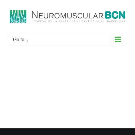
Skip
to
content
Go to...