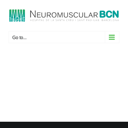
Skip
to
content
Go to...