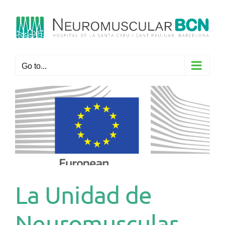
Skip
to
content
Go to...
La Unidad de
Neuromuscular