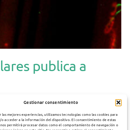
ares publica a
lares del Hospital de Sant Pau, es la primera firmante
Gestionar consentimiento
ive Myasthenia Gravis and antibodies to Cortactin
” se
r las mejores experiencias, utilizamos tecnologías como las cookies para
cuerpos anti-Cortactin son un biomarcador en miastenia
/o acceder a la información del dispositivo. El consentimiento de estas
 nos permitirá procesar datos como el comportamiento de navegación o