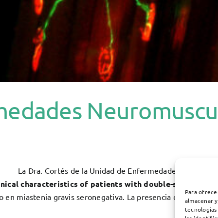
medades Neuromuscul
La Dra. Cortés de la Unidad de Enfermedades Neuromuscu
inical characteristics of patients with double-seronegat
Para ofrece
no en miastenia gravis seronegativa. La presencia de los anti
almacenar y
tecnologías